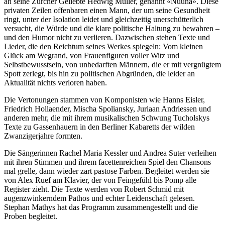
an seine Zürcher Geliebte Hedwig Müller, genannt «Nuuna». Diese
privaten Zeilen offenbaren einen Mann, der um seine Gesundheit
ringt, unter der Isolation leidet und gleichzeitig unerschütterlich
versucht, die Würde und die klare politische Haltung zu bewahren –
und den Humor nicht zu verlieren. Dazwischen stehen Texte und
Lieder, die den Reichtum seines Werkes spiegeln: Vom kleinen
Glück am Wegrand, von Frauenfiguren voller Witz und
Selbstbewusstsein, von unbedarften Männern, die er mit vergnügtem
Spott zerlegt, bis hin zu politischen Abgründen, die leider an
Aktualität nichts verloren haben.
Die Vertonungen stammen von Komponisten wie Hanns Eisler,
Friedrich Hollaender, Mischa Spoliansky, Juriaan Andriessen und
anderen mehr, die mit ihrem musikalischen Schwung Tucholskys
Texte zu Gassenhauern in den Berliner Kabaretts der wilden
Zwanzigerjahre formten.
Die Sängerinnen Rachel Maria Kessler und Andrea Suter verleihen
mit ihren Stimmen und ihrem facettenreichen Spiel den Chansons
mal grelle, dann wieder zart pastose Farben. Begleitet werden sie
von Alex Ruef am Klavier, der von Feingefühl bis Pomp alle
Register zieht. Die Texte werden von Robert Schmid mit
augenzwinkerndem Pathos und echter Leidenschaft gelesen.
Stephan Mathys hat das Programm zusammengestellt und die
Proben begleitet.