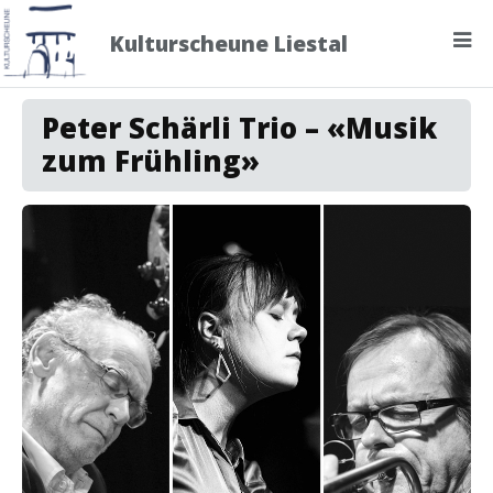
Kulturscheune Liestal
Programm
Peter Schärli Trio – «Musik
zum Frühling»
Archiv
Über uns
Kontakt
Newsletter
abmelden